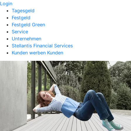
Login
Tagesgeld
Festgeld
Festgeld Green
Service
Unternehmen
Stellantis Financial Services
Kunden werben Kunden